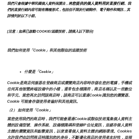
您提供的個人資料用於直接行銷
我們只會根據中華民國個人資料保護法，將
。我
們的直接行銷內容可能有幾種形式，包括但不限於行銷郵件、電子郵件和簡訊，其
詳情列於以下小節。
[注意：如果已啟動 COOKIE/追蹤技術，請插入以下部分]
我們如何使用「Cookie」和其他類似的追蹤技術
什麼是「Cookie」
Cookie是商店伺服器在登錄商店或瀏覽商店內容時存儲在您的電腦，手機或
任何其他智慧終端設備中的小檔，通常包含標識符，商店名稱以及一些數位
和字元。當您再次訪問該商店時，該商店可以通過Cookie識別您的瀏覽器。
Cookie 可能會存儲使用者偏好和其他資訊。
（2） 如何使用「Cookie」
當您使用我們的商店時，我們可能會通過Cookie或類似技術蒐集個人資料主
體的設備型號、操作系統、設備標識碼和登錄IP位址資訊，並緩存個人資料
主體的瀏覽資訊和點擊資訊，以便查看個人資料主體的網路環境。Cookies
允許我們在訪問商店時識別您的身份，不斷優化商店的使用者友好性，並根