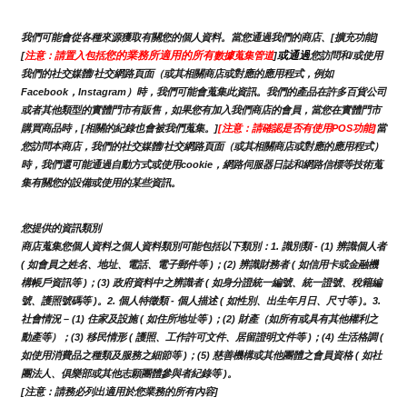
我們可能會從各種來源獲取有關您的個人資料。當您通過我們的商店、[擴充功能]
您的業務所適用的所有
或通過
[
注意：請置入包括
數據蒐集管道
]
您訪問和/或使用
我們的社交媒體/社交網路頁面（或其相關商店或對應的應用程式，例如
Facebook，Instagram）時，我們可能會蒐集此資訊。我們的產品在許多百貨公司
或者其他類型的實體門市有販售，如果您有加入我們商店的會員，當您在實體門市
購買商品時，[相關的紀錄也會被我們蒐集。]
[注意：請確認是否有使用POS功能]
當
您訪問本商店，我們的社交媒體/社交網路頁面（或其相關商店或對應的應用程式）
時，我們還可能通過自動方式或使用cookie，網路伺服器日誌和網路信標等技術蒐
集有關您的設備或使用的某些資訊。
您提供的資訊類別
商店蒐集您個人資料之個人資料類別可能包括以下類別：1. 識別類 - (1) 辨識個人者 
( 如會員之姓名、地址、電話、電子郵件等 )；(2) 辨識財務者 ( 如信用卡或金融機
構帳戶資訊等 )；(3) 政府資料中之辨識者 ( 如身分證統一編號、統一證號、稅籍編
號、護照號碼等 )。2. 個人特徵類 - 個人描述 ( 如性別、出生年月日、尺寸等 )。3.
社會情況 – (1) 住家及設施 ( 如住所地址等 )；(2) 財產（如所有或具有其他權利之
動產等）；(3) 移民情形 ( 護照、工作許可文件、居留證明文件等 )；(4) 生活格調 ( 
如使用消費品之種類及服務之細節等 )；(5) 慈善機構或其他團體之會員資格 ( 如社
團法人、俱樂部或其他志願團體參與者紀錄等 )。
[注意：請務必列出適用於您業務的所有內容]