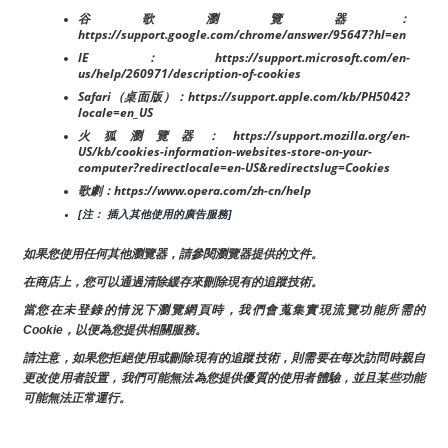
谷歌瀏覽器：
https://support.google.com/chrome/answer/95647?hl=en
IE：https://support.microsoft.com/en-
us/help/260971/description-of-cookies
Safari（桌面版）：https://support.apple.com/kb/PH5042?
locale=en_US
火狐瀏覽器：https://support.mozilla.org/en-
US/kb/cookies-information-websites-store-on-your-
computer?redirectlocale=en-US&redirectslug=Cookies
歌劇：https://www.opera.com/zh-cn/help
[注： 插入其他使用的廣告服務]
如果您使用任何其他瀏覽器，請參閱瀏覽器提供的文件。
在商店上，您可以通過清除緩存來刪除現有的追蹤技術。
當您在未登錄的情況下瀏覽網頁時，我們會蒐集實現流覽功能所需的
Cookie，以便為您提供相關服務。
請注意，如果您拒絕使用或刪除現有的追蹤技術，則需要在每次訪問時親自
更改使用者設置，我們可能無法為您提供優質的使用者體驗，並且某些功能
可能無法正常運行。