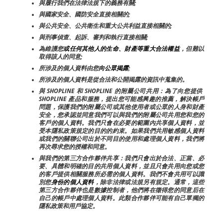
與履行我們在法律法規下的義務有關;
與國家安全、國防安全直接相關的;
與公共安全、公共衛生和重大公共利益直接相關的;
與刑事偵查、起訴、審判和執行直接相關;
為維護您
或任何其他人的生命、財產等重大合法權益
，但難以
取得該人的同意;
所涉及的個人資料由您
向公眾揭露
;
所涉及的個人資料是從合法和公開揭露的資訊中蒐集的。
與 SHOPLINE 和 SHOPLINE 的附屬公司共用：為了向您提供 
SHOPLINE 產品和服務，提出您可能感興趣的推薦，解決帳戶
問題，保護我們的附屬公司或其他使用者或公眾的人身和財產
安全，您承認並同意我們可以與我們的附屬公司共用您和您的
客戶的個人資料。我們只會在必要的範圍內共享個人資料，並
受本隱私政策規定的目的的約束。如果我們共用敏感個人資料
或我們的關聯公司出於不同目的使用和處理個人資料，我們將
再次尋求您的授權和同意。
與我們的第三方合作夥伴共享：我們只會出於合法、正當、必
要、具體和明確的目的共用個人資料，並且只會共用向您或您
的客戶提供相關服務所必需的個人資料。我們不會共用可以識
別您
身份的個人資料
，除非法律或法規另有規定。通常，這些
第三方合作夥伴也是數據控制者，他們將在徵得您的同意后在
自己的帳戶中處理個人資料。此類合作夥伴可能有自己單獨的
隱私政策和用戶協定。