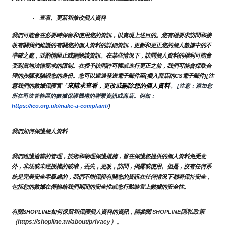
查看、更新和修改個人資料
我們可能會在必要時保留和使用您的資訊，以實現上述目的。您有權要求訪問和接
收有關我們維護的有關您的個人資料的詳細資訊，更新和更正您的個人數據中的不
準確之處，並酌情阻止或刪除該資訊。在某些情況下，訪問個人資料的權利可能會
受到當地法律要求的限制。在授予訪問許可權或進行更正之前，我們可能會採取合
理的步驟來驗證您的身份。您可以通過發送電子郵件至{插入商店的CS電子郵件][注
來請求查看，更改或刪除您的個人資料
意我們的數據保護官「
。
 [注意：添加您
所在司法管轄區的數據保護機構的聯繫資訊或商店。例如：
https://ico.org.uk/make-a-complaint/
]
我們如何保護個人資料
我們維護適當的管理，技術和物理保護措施，旨在保護您提供的個人資料免受意
外，非法或未經授權的破壞，丟失，更改，訪問，揭露或使用。但是，沒有任何系
統是完美安全零疑慮的，我們不能保證有關您的資訊在任何情況下都將保持安全，
包括您的數據在傳輸給我們期間的安全性或您行動裝置上數據的安全性。
隱私政策 
有關SHOPLINE如何保留和保護個人資料的資訊，請參閱 
SHOPLINE
（https://shopline.tw/about/privacy）。 