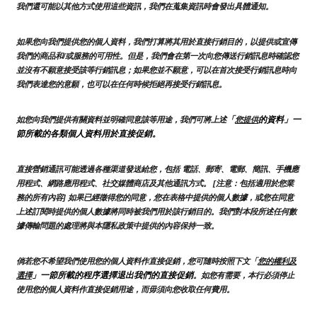
我們還可能以其他方式使用這些資訊，我們在蒐集資訊時會發出具體通知。
如果您向我們提供您的個人資料，我們打算將其用於直接行銷目的，以提供或宣傳
我們的商品和/或服務的可用性。但是，我們會在第一次向您傳送行銷訊息時確認您
並沒有不願意接受該等行銷訊息；如果您並不願意，可以在首次接受行銷訊息時向
我們表達您的意願，也可以在任何時候拒絕再接受行銷訊息。
「
的資料」一
如您向我們提供有關資料並明確同意該等用途，我們可將上述
您提供
節所載的各類個人資料用於直接促銷。
直接營銷通訊可能透過各種渠道發送給您，包括 電話、郵寄、電郵、簡訊、手機應
用程式、網路應用程式、社交媒體商店及其他通訊方式。 [注意：包括適用於您業
務的所有內容] 如果已經徵得您的同意，您在表格中提供的個人數據，或您在同意
上述訂閱時提供的個人數據將同時被我們用於該行銷目的。我們對本段所述任何數
據傳輸問題的處理將與本隱私政策中提供的內容保持一致。
倘若您不希望我們使用您的個人資料作直接促銷，您可隨時按照下文「
您的權利及
」一節所載的程序選擇退出我們的直接促銷
選擇
。如您有需要，本行必須停止
使用您的個人資料作直接促銷用途，而毋須向您收取任何費用。