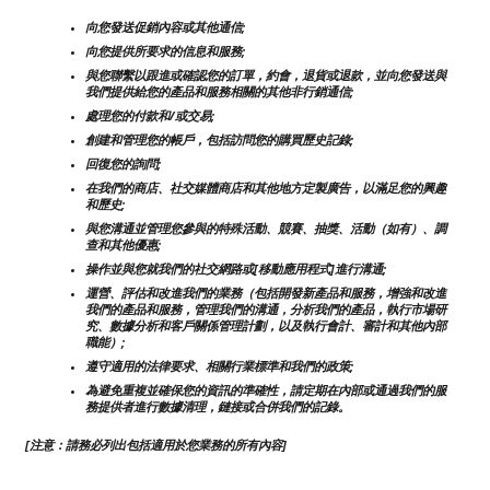
向您發送促銷內容或其他通信;
向您提供所要求的信息和服務;
與您聯繫以跟進或確認您的訂單，約會，退貨或退款，並向您發送與
我們提供給您的產品和服務相關的其他非行銷通信;
處理您的付款和/或交易;
創建和管理您的帳戶，包括訪問您的購買歷史記錄;
回復您的詢問;
在我們的商店、社交媒體商店和其他地方定製廣告，以滿足您的興趣
和歷史;
與您溝通並管理您參與的特殊活動、競賽、抽獎、活動（如有）、調
查和其他優惠;
操作並與您就我們的社交網路或[移動應用程式]進行溝通;
運營、評估和改進我們的業務（包括開發新產品和服務，增強和改進
我們的產品和服務，管理我們的溝通，分析我們的產品，執行市場研
究、數據分析和客戶關係管理計劃，以及執行會計、審計和其他內部
職能）;
遵守適用的法律要求、相關行業標準和我們的政策;
為避免重複並確保您的資訊的準確性，請定期在內部或通過我們的服
務提供者進行數據清理，鏈接或合併我們的記錄。
[注意：請務必列出包括適用於您業務的所有內容]