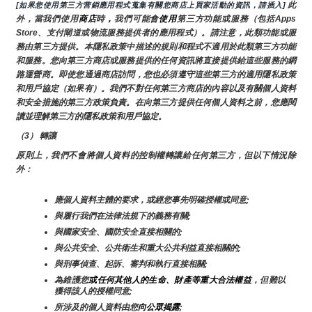
 此
[如果您使用第三方营銷應用程式蒐集有關您商店上買家活動的資訊，請插入]
外，當我們使用
商店
時
，
我們可能會
使用
第三方功能或服務（包括Apps 
Store、支付閘道或物流服務提供者的應用程式）。請注意，此類功能或服
務由第三方提供。本隱私政策中描述的規則和程式不適用於此類第三方功能
和服務。您向第三方商店或服務提供的任何資訊將直接提供給這些服務的網
路運營商。即使您通過商店訪問，您也必須遵守這些第三方的適用隱私政策
和用戶協定（如果有）。我們不對任何第三方商店的內容以及有關個人資料
和安全措施的第三方政策負責。在向第三方提供任何個人資料之前，您應閱
讀並理解第三方的隱私政策和用戶協定。
（3） 轉讓
原則上，我們不會將個人資料的控制權轉讓給任何第三方，但以下情況除
外：
應個人資料主體的要求，或經您事先明確授權或同意;
與履行我們在法律法規下的義務有關;
與國家安全、國防安全直接相關的;
與公共安全、公共衛生和重大公共利益直接相關的;
與刑事偵查、起訴、審判和執行直接相關;
為維護您
或任何其他人的生命、財產等重大合法權益
，但難以
獲得該人的授權同意;
所涉及的個人資料由您
向公眾揭露
;