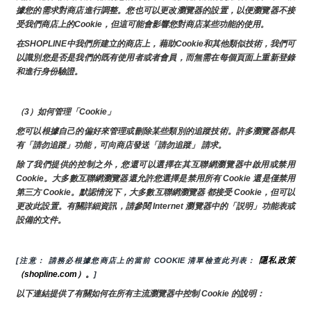
據您的需求對商店進行調整。您也可以更改瀏覽器的設置，以便瀏覽器不接
受我們商店上的Cookie，但這可能會影響您對商店某些功能的使用。
在SHOPLINE中我們所建立的商店上，藉助Cookie和其他類似技術，我們可
以識別您是否是我們的既有使用者或者會員，而無需在每個頁面上重新登錄
和進行身份驗證。
（3）如何管理「Cookie」
您可以根據自己的偏好來管理或刪除某些類別的追蹤技術。許多瀏覽器都具
有「請勿追蹤」功能，可向商店發送「請勿追蹤」 請求。
除了我們提供的控制之外，您還可以選擇在其互聯網瀏覽器中啟用或禁用
Cookie。大多數互聯網瀏覽器還允許您選擇是禁用所有 Cookie 還是僅禁用
第三方 Cookie。默認情況下，大多數互聯網瀏覽器 都接受 Cookie，但可以
更改此設置。有關詳細資訊，請參閱 Internet 瀏覽器中的「説明」功能表或
設備的文件。
隱私政策
[注意： 請務必根據您商店上的當前 COOKIE 清單檢查此列表： 
（shopline.com）。
]
以下連結提供了有關如何在所有主流瀏覽器中控制 Cookie 的說明：